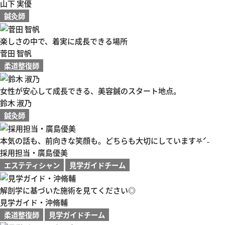
山下 実優
鍼灸師
楽しさの中で、着実に成長できる場所
菅田 智帆
柔道整復師
女性が安心して成長できる、美容鍼のスタート地点。
鈴木 淑乃
鍼灸師
本気の話も、前向きな笑顔も。どちらも大切にしています𖤐ˊ˗
採用担当・廣島優美
エステティシャン
見学ガイドチーム
解剖学に基づいた施術を見てください◎
見学ガイド・沖脩輔
柔道整復師
見学ガイドチーム