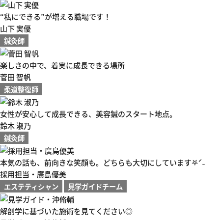
“私にできる”が増える職場です！
山下 実優
鍼灸師
楽しさの中で、着実に成長できる場所
菅田 智帆
柔道整復師
女性が安心して成長できる、美容鍼のスタート地点。
鈴木 淑乃
鍼灸師
本気の話も、前向きな笑顔も。どちらも大切にしています𖤐ˊ˗
採用担当・廣島優美
エステティシャン
見学ガイドチーム
解剖学に基づいた施術を見てください◎