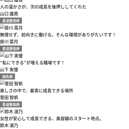
人の温かさが、次の成長を後押ししてくれた
山口 雄貴
柔道整復師
無理せず、前向きに働ける。そんな環境がありがたいです！
掛川 菜月
柔道整復師
“私にできる”が増える職場です！
山下 実優
鍼灸師
楽しさの中で、着実に成長できる場所
菅田 智帆
柔道整復師
女性が安心して成長できる、美容鍼のスタート地点。
鈴木 淑乃