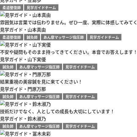
柔道整復師
見学ガイドチーム
雰囲気は言葉では伝わりません。ぜひ一度、実際に体感してみて
見学ガイド・山本真由
柔道整復師
鍼灸師
あん摩マッサージ指圧師
見学ガイドチーム
不安や疑問もそのまま持ってきてください。本音でお答えします
見学ガイド・山下実優
鍼灸師
あん摩マッサージ指圧師
見学ガイドチーム
結果重視の美容鍼を見に来てください！
見学ガイド・門原万那
鍼灸師
あん摩マッサージ指圧師
見学ガイドチーム
技術だけでなく、人としての成長も大切にしています！
見学ガイド・鈴木淑乃
鍼灸師
あん摩マッサージ指圧師
見学ガイドチーム