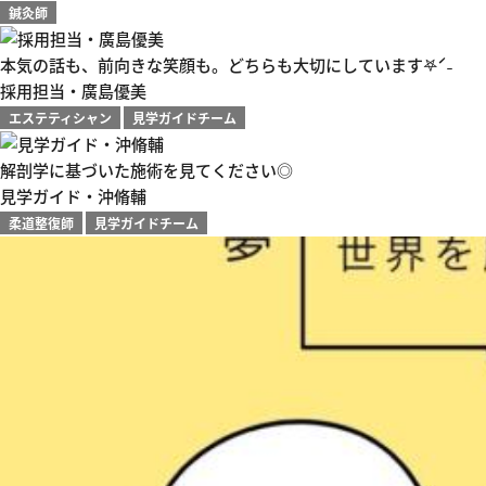
鍼灸師
本気の話も、前向きな笑顔も。どちらも大切にしています𖤐ˊ˗
採用担当・廣島優美
エステティシャン
見学ガイドチーム
解剖学に基づいた施術を見てください◎
見学ガイド・沖脩輔
柔道整復師
見学ガイドチーム