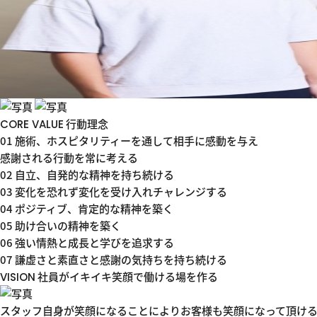
行動理念
CORE VALUE
01
施術、ホスピタリティーを通して
相手に感動を与え
感謝される行動を常に考える
02
自立、自発的な精神を持ち続ける
03
変化を恐れず変化を受け入れ
チャレンジする
04
ポジティブ、肯定的な精神を築く
05
助け合いの精神を築く
06
強い情熱と成長と学びを追求する
07
謙虚さと素直さと感謝の気持ちを
持ち続ける
社員がイキイキ
笑顔で働ける場を作る
VISION
スタッフ自身が笑顔になることにより
お客様も笑顔になって頂け