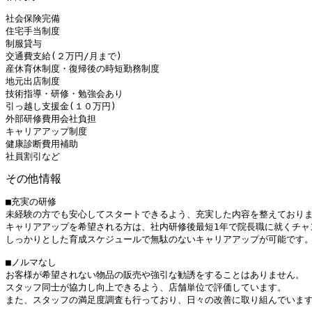
社会保険完備

住宅手当制度

制服貸与

交通費支給(２万円/月まで)

産休育休制度・復帰後の時短勤務制度

地元出店制度

技術指導・研修・勉強会あり

引っ越し支援金(１０万円)

外部研修費用会社負担

キャリアアップ制度

健康診断費用補助

社員割引など
その他情報
■充実の研修

未経験の方でも安心してスタートできるよう、充実した内容を整えておりま
キャリアアップを希望される方は、社内研修後最短1年で院長職に就くチャ
しっかりとした育成スケジュールで無駄のないキャリアアップが可能です。
■ノルマなし

お客様が希望されない物品の販売や強引な勧誘をすることはありません。

スタッフ同士が協力し向上できるよう、店舗単位で評価しています。

また、スタッフの満足度調査も行っており、日々の改善に取り組んでいま