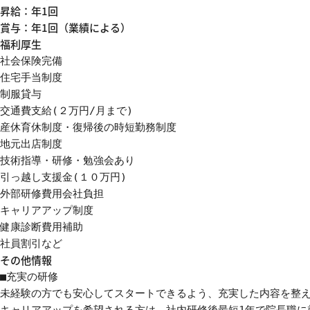
昇給：年1回
賞与：年1回（業績による）
福利厚生
社会保険完備

住宅手当制度

制服貸与

交通費支給(２万円/月まで)

産休育休制度・復帰後の時短勤務制度

地元出店制度

技術指導・研修・勉強会あり

引っ越し支援金(１０万円)

外部研修費用会社負担

キャリアアップ制度

健康診断費用補助

社員割引など
その他情報
■充実の研修

未経験の方でも安心してスタートできるよう、充実した内容を整え
キャリアアップを希望される方は、社内研修後最短1年で院長職に