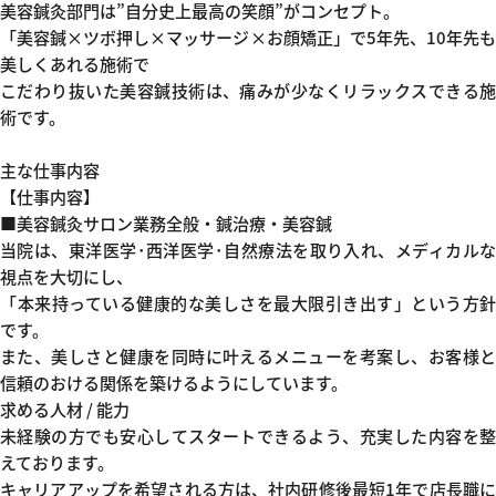
美容鍼灸部門は
”自分史上最高の笑顔”
がコンセプト。
「美容鍼×ツボ押し×マッサージ×お顔矯正」で5年先、10年先も
美しくあれる施術で
こだわり抜いた美容鍼技術は、痛みが少なくリラックスできる施
術です。
主な仕事内容
【仕事内容】
■美容鍼灸サロン業務全般・鍼治療・美容鍼
当院は、東洋医学･西洋医学･自然療法を取り入れ、メディカルな
視点を大切にし、
「本来持っている健康的な美しさを最大限引き出す」という方針
です。
また、美しさと健康を同時に叶えるメニューを考案し、お客様と
信頼のおける関係を築けるようにしています。
求める人材 / 能力
未経験の方でも安心してスタートできるよう、充実した内容を整
えております。
キャリアアップを希望される方は、社内研修後最短1年で店長職に