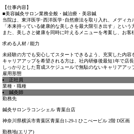
【仕事内容】
■美容鍼灸サロン業務全般・鍼治療・美容鍼
当院は、東洋医学･西洋医学･自然療法を取り入れ、メディカ
「本来持っている健康的な美しさを最大限引き出す」という
また、美しさと健康を同時に叶えるメニューを考案し、お客
求める人材 / 能力
未経験の方でも安心してスタートできるよう、充実した内容
キャリアアップを希望される方は、社内研修後最短1年で店
しっかりとした育成スケジュールで無駄のないキャリアアッ
雇用形態
正社員
業種・職種
鍼灸師
勤務先
鍼灸サロンラコンシェル 青葉台店
神奈川県横浜市青葉区青葉台1-29-1 ひこべービル 2階 D区画
勤務地(エリア)