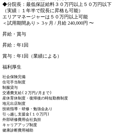
◆分院長：最低保証給料３０万円以上５０万円以下
（実績：１年半で院長に昇格も可能）
エリアマネージャーは５０万円以上可能
＜試用期間あり＞ 3ヶ月 / 月給 240,000円 〜
昇給・賞与
昇給：年1回
賞与：年1回（業績による）
福利厚生
社会保険完備

住宅手当制度

制服貸与

交通費支給(２万円/月まで)

産休育休制度・復帰後の時短勤務制度

地元出店制度

技術指導・研修・勉強会あり

引っ越し支援金(１０万円)

外部研修費用会社負担

キャリアアップ制度

健康診断費用補助
