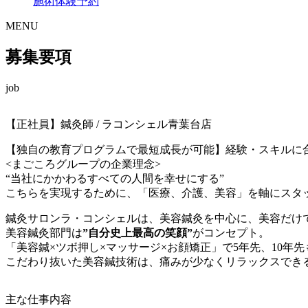
施術体験予約
MENU
募集要項
job
【正社員】鍼灸師 / ラコンシェル青葉台店
【独自の教育プログラムで最短成長が可能】経験・スキルに
<まごころグループの企業理念>
“当社にかかわるすべての人間を幸せにする”
こちらを実現するために、「医療、介護、美容」を軸にスタ
鍼灸サロンラ・コンシェルは、美容鍼灸を中心に、美容だけ
美容鍼灸部門は
”自分史上最高の笑顔”
がコンセプト。
「美容鍼×ツボ押し×マッサージ×お顔矯正」で5年先、10年
こだわり抜いた美容鍼技術は、痛みが少なくリラックスでき
主な仕事内容