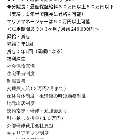
◆分院長：最低保証給料３０万円以上５０万円以下
（実績：１年半で院長に昇格も可能）
エリアマネージャーは５０万円以上可能
＜試用期間あり＞ 3ヶ月 / 月給 240,000円 〜
昇給・賞与
昇給：年1回
賞与：年1回（業績による）
福利厚生
社会保険完備

住宅手当制度

制服貸与

交通費支給(２万円/月まで)

産休育休制度・復帰後の時短勤務制度

地元出店制度

技術指導・研修・勉強会あり

引っ越し支援金(１０万円)

外部研修費用会社負担

キャリアアップ制度
